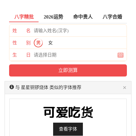
八字精批
2026运势
命中贵人
八字合婚
姓 名
性 别
男
女
生 日
×
与 星星铜锣烧体 类似的字体推荐
查看字体