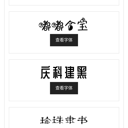
查看字体
查看字体