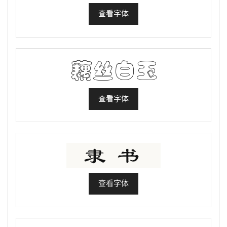
查看字体
查看字体
查看字体