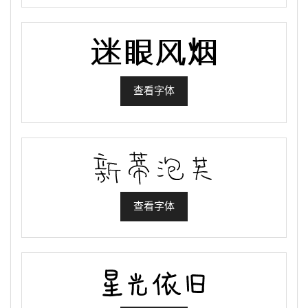
查看字体
查看字体