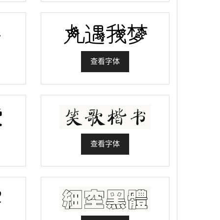
查看字体
查看字体