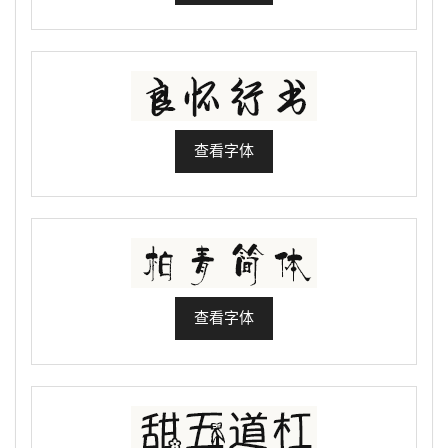
查看字体
查看字体