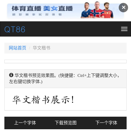
✕
Tog
nav
网站首页
华文楷书
华文楷书预览效果图。(快捷键：Ctrl+上下键调整大小，
左右键切换字体.)
上一个字体
下载预览图
下一个字体