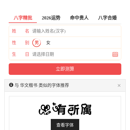
八字精批
2026运势
命中贵人
八字合婚
姓 名
性 别
男
女
生 日
×
与 华文楷书 类似的字体推荐
查看字体