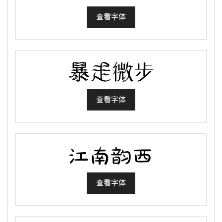
查看字体
查看字体
查看字体