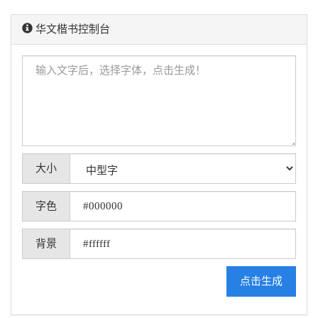
华文楷书控制台
大小
字色
背景
点击生成