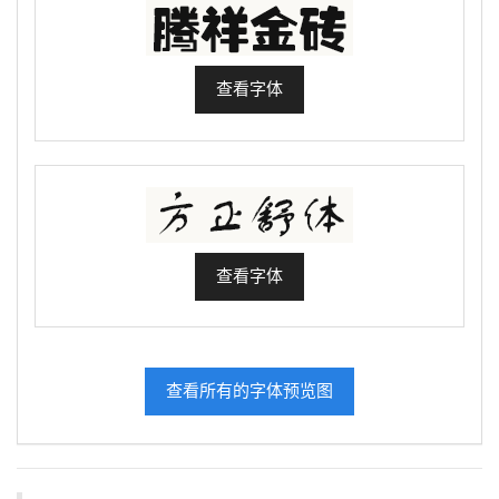
查看字体
查看字体
查看所有的字体预览图