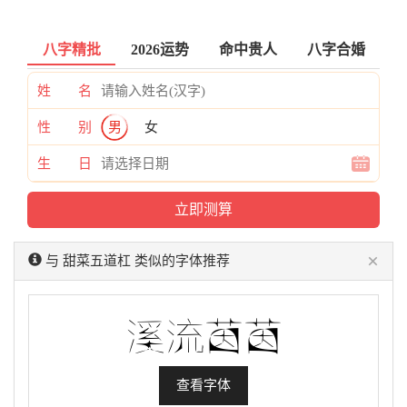
八字精批
2026运势
命中贵人
八字合婚
姓 名
性 别
男
女
生 日
×
与 甜菜五道杠 类似的字体推荐
查看字体