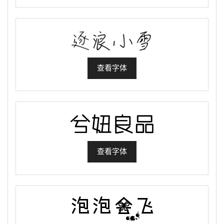
查看字体
查看字体