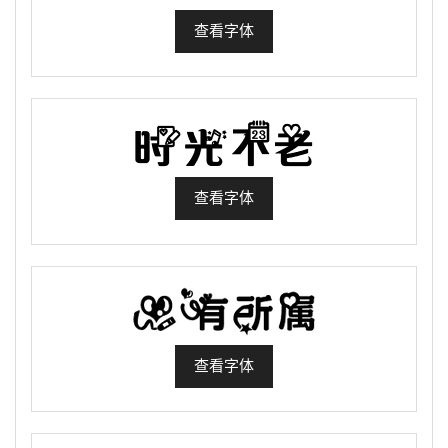
查看字体
查看字体
查看字体