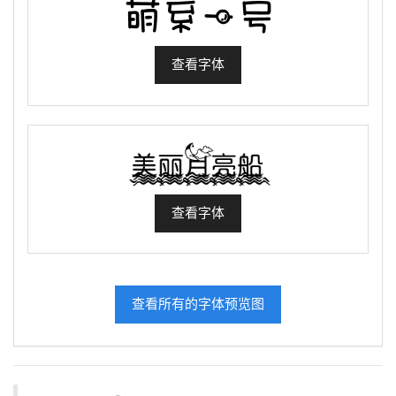
查看字体
查看字体
查看所有的字体预览图