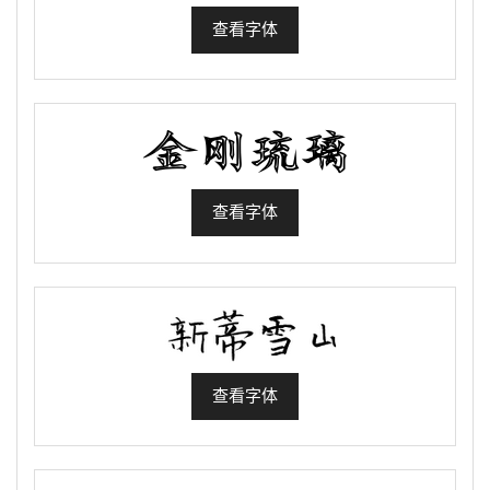
查看字体
查看字体
查看字体