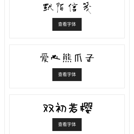
查看字体
查看字体
查看字体