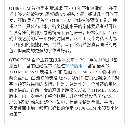
QT86.COM 最初是由 胖墩
于2010年下旬创造的。 在正
式上线之前被称为
黑板报创作福利工具
。经过几个月的开
发，胖墩 发布了首个 QT86.COM 字体在线预览工具， 并
将这个工具公布出来，各个技能水平的字体爱好者都可以
在没有任何外部指导的情况下参与进来，轻松使用。在正
式上线之前的近一年多的时间里，这个工具作为私人内部
工具使用的便捷利器，当然，现在它仍然扮演者同样的角
色，但面向的更多的字体爱好者。
QT86.COM 首个正式在线版本发布于
2011年8月19日（星
期五）
，目前已经发布了超过
20个版本
，包括 最初的
XHTML+CSS2.0表格版本 和 后面的HTML5+CSS3版本的
两次重构。在 最初的表格 版本，我们为首页框架添加了对
字体预览效果图的支持，但是，这是作为一个可选的字体
而提供的。在前一版的基础上胖墩又发布了 HTML5+CSS3
版本，再一次重构了整个框架，并将“移动设备优先”这一
理念深刻的融入到整个框架中，目前无论是手机、平板、
还是桌面电脑，都可以轻松的使用 QT86.COM 来预览字体
效果了。