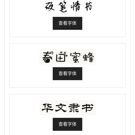
查看字体
查看字体
查看字体