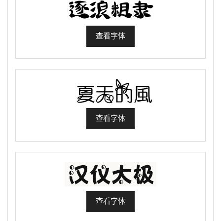
查看字体
查看字体
查看字体