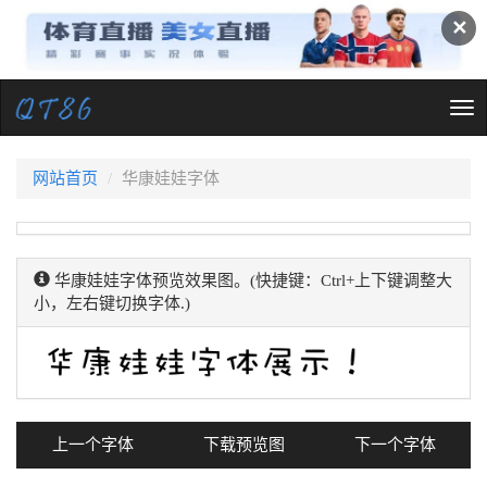
✕
Tog
nav
网站首页
华康娃娃字体
华康娃娃字体预览效果图。(快捷键：Ctrl+上下键调整大
小，左右键切换字体.)
上一个字体
下载预览图
下一个字体