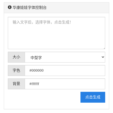
华康娃娃字体控制台
大小
字色
背景
点击生成