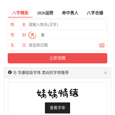
八字精批
2026运势
命中贵人
八字合婚
姓 名
性 别
男
女
生 日
×
与 华康娃娃字体 类似的字体推荐
查看字体