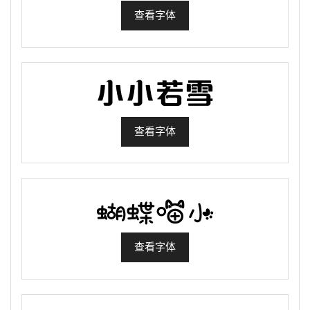
查看字体
查看字体
查看字体