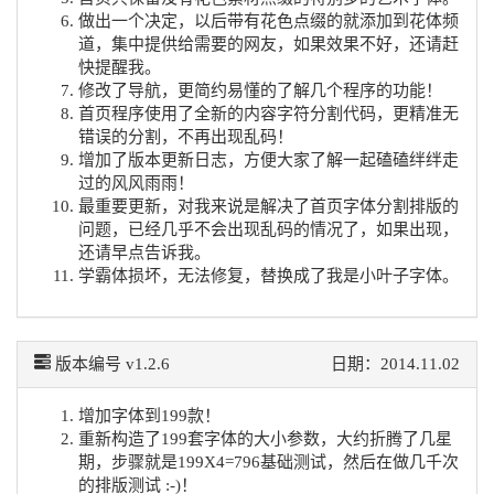
做出一个决定，以后带有花色点缀的就添加到花体频
道，集中提供给需要的网友，如果效果不好，还请赶
快提醒我。
修改了导航，更简约易懂的了解几个程序的功能！
首页程序使用了全新的内容字符分割代码，更精准无
错误的分割，不再出现乱码！
增加了版本更新日志，方便大家了解一起磕磕绊绊走
过的风风雨雨！
最重要更新，对我来说是解决了首页字体分割排版的
问题，已经几乎不会出现乱码的情况了，如果出现，
还请早点告诉我。
学霸体损坏，无法修复，替换成了我是小叶子字体。
版本编号 v1.2.6
日期：2014.11.02
增加字体到199款！
重新构造了199套字体的大小参数，大约折腾了几星
期，步骤就是199X4=796基础测试，然后在做几千次
的排版测试 :-)！