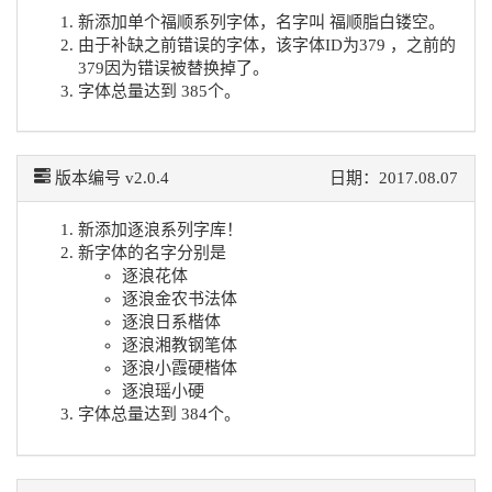
新添加单个福顺系列字体，名字叫 福顺脂白镂空。
由于补缺之前错误的字体，该字体ID为379 ，之前的
379因为错误被替换掉了。
字体总量达到 385个。
版本编号 v2.0.4
日期：2017.08.07
新添加逐浪系列字库！
新字体的名字分别是
逐浪花体
逐浪金农书法体
逐浪日系楷体
逐浪湘教钢笔体
逐浪小霞硬楷体
逐浪瑶小硬
字体总量达到 384个。