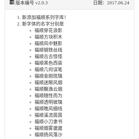
版本编号 v2.0.3
日期：2017.06.24
新添加福顺系列字库！
新字体的名字分别是
福顺穿花浪影
福顺方块积木
福顺风中魅影
福顺钢铁丝线
福顺古古怪怪
福顺黑色西装
福顺几何误笔
福顺金刚琉璃
福顺迷眼风烟
福顺飘逸云烟
福顺随性而为
福顺透明玻璃
福顺晚风细线
福顺溪流茵茵
福顺小刀隶书
福顺烟雾邈邈
福顺扬风落沙