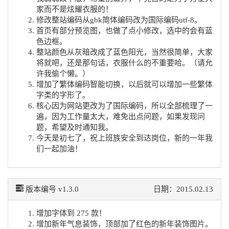
家而不是炫耀衣服的！
修改整站编码从gbk简体编码改为国际编码utf-8。
首页有部分预览图，也做了点小修改，选中的会有蓝
色边框。
整站颜色从灰暗改成了蓝色阳光，当然很简单，大家
将就吧，还是那句话，衣服什么的不重要哈。（请允
许我偷个懒。）
增加了繁体编码智能切换，以后就可以增加一些繁体
字类的字形了。
核心因为网站更改为了国际编码，所以全部梳理了一
遍，因为工作量太大，难免出点问题，如果发现问
题，希望及时通知我。
今天是初七了，祝上班族安全到达岗位，新的一年我
们一起加油！
版本编号 v1.3.0
日期：2015.02.13
增加字体到 275 款！
增加新年气息装饰，顶部加了红色的新年装饰图片。