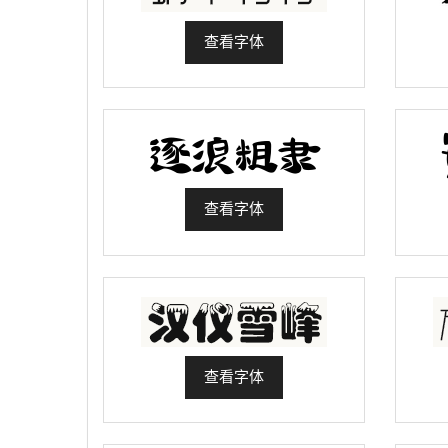
查看字体
查看字体
查看字体