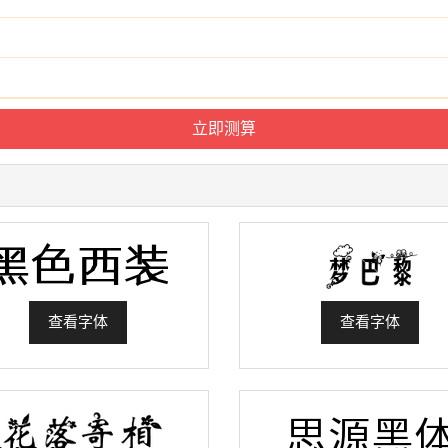
查看字体
查看字体