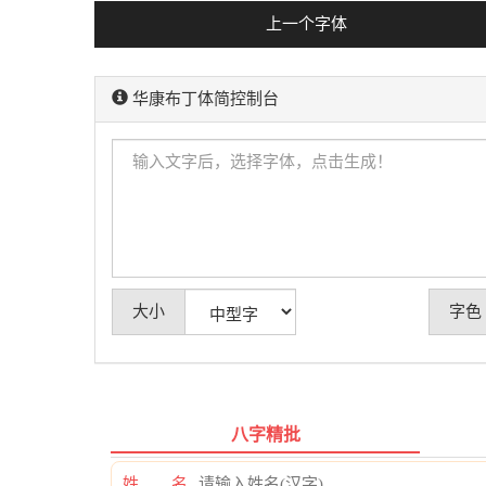
上一个字体
华康布丁体简控制台
大小
字色
八字精批
姓 名