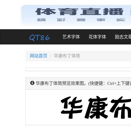
(current)
艺术字体
花体字体
励志文
网站首页
华康布丁体简
华康布丁体简预览效果图。(快捷键：Ctrl+上下键