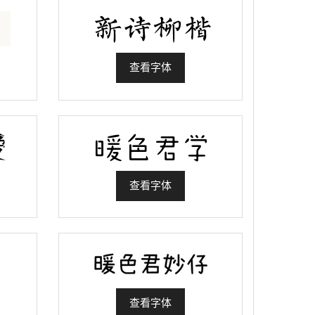
查看字体
查看字体
查看字体