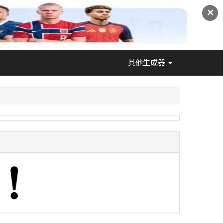
✕
其他生成器