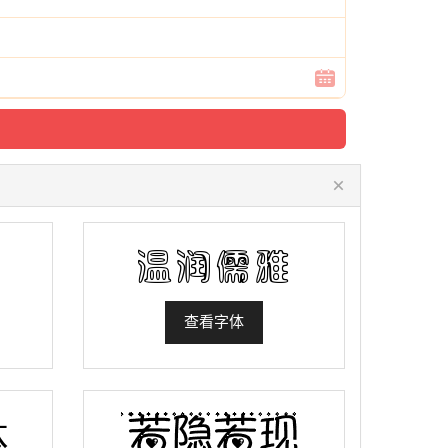
×
查看字体