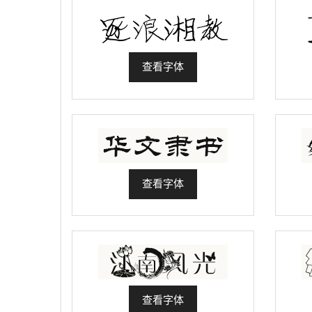
查看字体
查看字体
查看字体