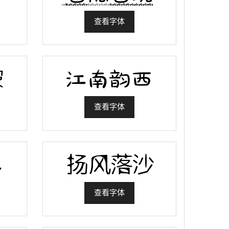
查看字体
查看字体
查看字体