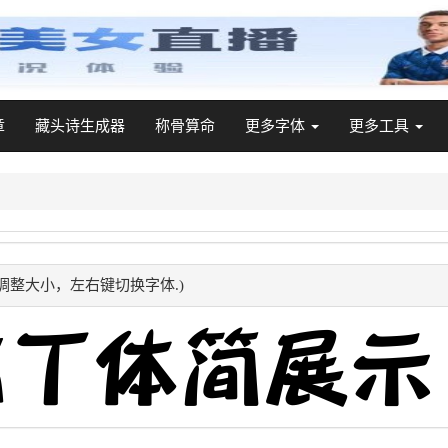
章
藏头诗生成器
称骨算命
更多字体
更多工具
调整大小，左右键切换字体.)