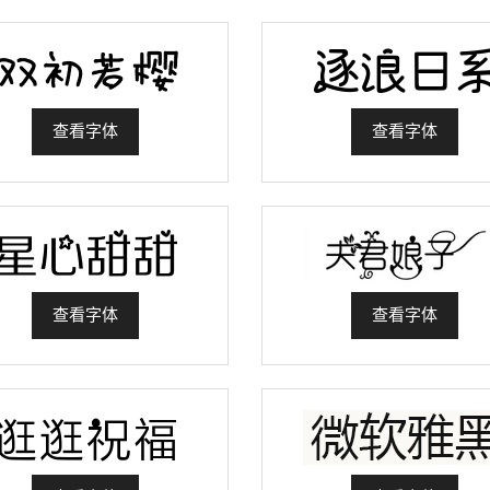
查看字体
查看字体
查看字体
查看字体