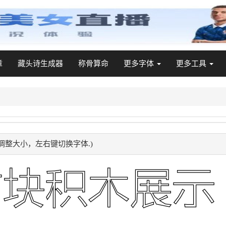
章
藏头诗生成器
称骨算命
更多字体
更多工具
调整大小，左右键切换字体.)