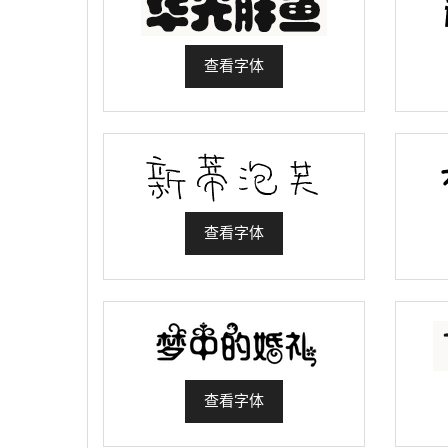
查看字体
查看字体
查看字体