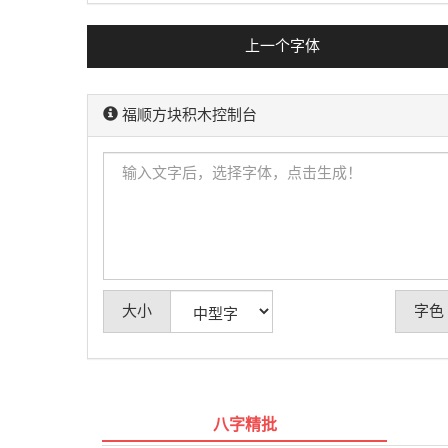
上一个字体
福顺方块积木控制台
大小
字色
八字精批