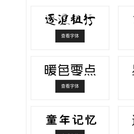
查看字体
查看字体