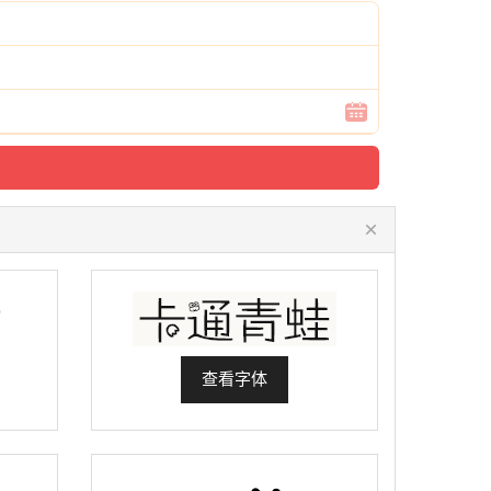
×
查看字体