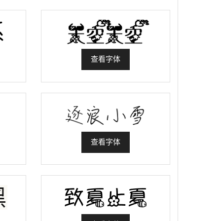
查看字体
查看字体