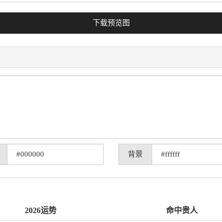
下载预览图
背景
2026运势
命中贵人