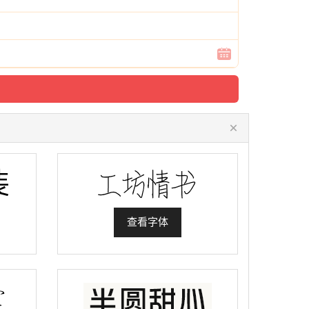
×
查看字体