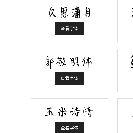
查看字体
查看字体
查看字体