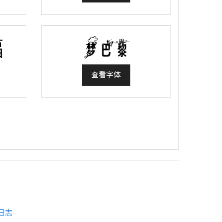
查看字体
日志