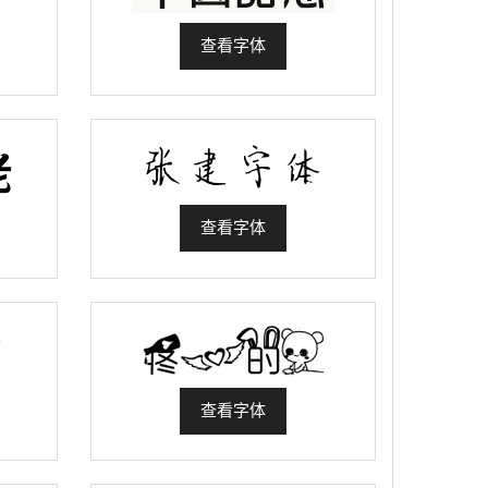
查看字体
查看字体
查看字体