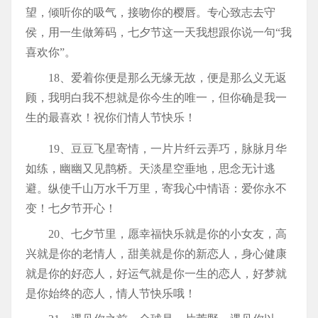
望，倾听你的吸气，接吻你的樱唇。专心致志去守
侯，用一生做筹码，七夕节这一天我想跟你说一句“我
喜欢你”。
18、爱着你便是那么无缘无故，便是那么义无返
顾，我明白我不想就是你今生的唯一，但你确是我一
生的最喜欢！祝你们情人节快乐！
19、豆豆飞星寄情，一片片纤云弄巧，脉脉月华
如练，幽幽又见鹊桥。天淡星空垂地，思念无计逃
避。纵使千山万水千万里，寄我心中情语：爱你永不
变！七夕节开心！
20、七夕节里，愿幸福快乐就是你的小女友，高
兴就是你的老情人，甜美就是你的新恋人，身心健康
就是你的好恋人，好运气就是你一生的恋人，好梦就
是你始终的恋人，情人节快乐哦！