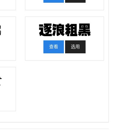
查看
选用