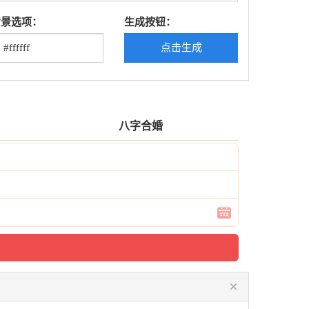
背景选项：
生成按钮：
点击生成
八字合婚
×