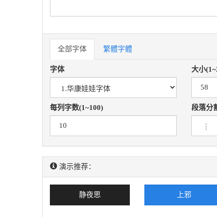
全部字体
繁體字體
字体
大小(1~
每列字数(1~100)
段落分
演示推荐：
静夜思
上邪