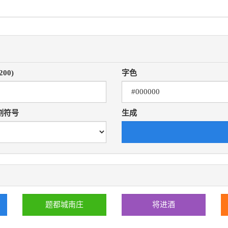
200)
字色
割符号
生成
题都城南庄
将进酒