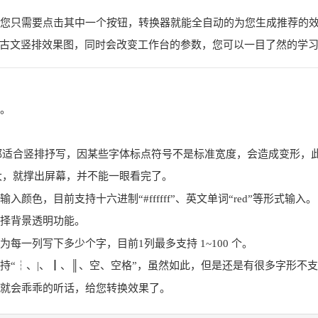
您只需要点击其中一个按钮，转换器就能全自动的为您生成推荐的
思古文竖排效果图，同时会改变工作台的参数，您可以一目了然的学
。
字体都适合竖排抒写，因某些字体标点符号不是标准宽度，会造成变形
再大，就撑出屏幕，并不能一眼看完了。
色，目前支持十六进制“#ffffff”、英文单词“red”等形式输入。
择背景透明功能。
一列写下多少个字，目前1列最多支持 1~100 个。
持“┆、|、┃、║、空、空格”，虽然如此，但是还是有很多字形不
就会乖乖的听话，给您转换效果了。