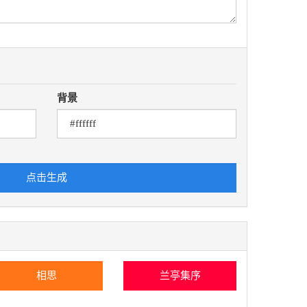
背景
点击生成
相思
兰亭集序