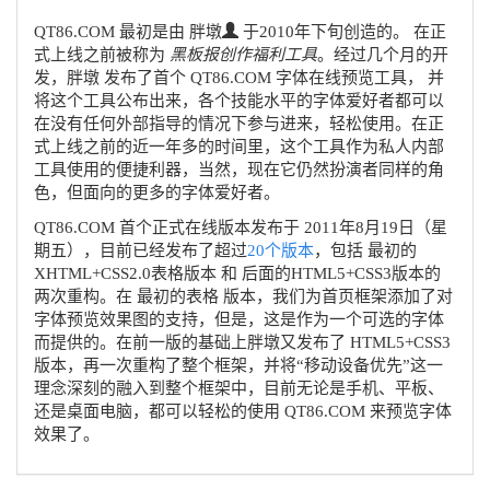
QT86.COM 最初是由 胖墩
于2010年下旬创造的。 在正
式上线之前被称为
黑板报创作福利工具
。经过几个月的开
发，胖墩 发布了首个 QT86.COM 字体在线预览工具， 并
将这个工具公布出来，各个技能水平的字体爱好者都可以
在没有任何外部指导的情况下参与进来，轻松使用。在正
式上线之前的近一年多的时间里，这个工具作为私人内部
工具使用的便捷利器，当然，现在它仍然扮演者同样的角
色，但面向的更多的字体爱好者。
QT86.COM 首个正式在线版本发布于
2011年8月19日（星
期五）
，目前已经发布了超过
20个版本
，包括 最初的
XHTML+CSS2.0表格版本 和 后面的HTML5+CSS3版本的
两次重构。在 最初的表格 版本，我们为首页框架添加了对
字体预览效果图的支持，但是，这是作为一个可选的字体
而提供的。在前一版的基础上胖墩又发布了 HTML5+CSS3
版本，再一次重构了整个框架，并将“移动设备优先”这一
理念深刻的融入到整个框架中，目前无论是手机、平板、
还是桌面电脑，都可以轻松的使用 QT86.COM 来预览字体
效果了。