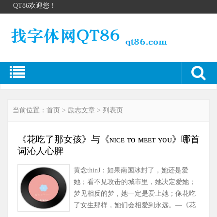
QT86欢迎您！
当前位置：
首页
>
励志文章
> 列表页
《花吃了那女孩》与《ɴɪᴄᴇ ᴛᴏ ᴍᴇᴇᴛ ʏᴏᴜ》哪首
词沁人心脾
黄念thinJ：如果南国冰封了，她还是爱
她；看不见攻击的城市里，她决定爱她；
梦见相反的梦，她一定是爱上她；像花吃
了女生那样，她们会相爱到永远。—《花
吃了那女孩》 2020年10月22日……