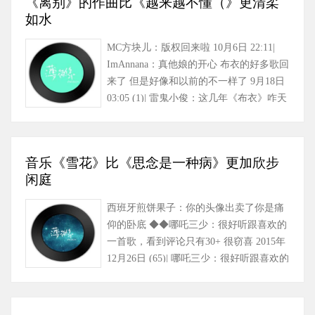
《离别》的作曲比《越来越不懂（》更清柔
如水
MC方块儿：版权回来啦 10月6日 22:11|
ImAnnana：真他娘的开心 布衣的好多歌回
来了 但是好像和以前的不一样了 9月18日
03:05 (1)| 雷鬼小俊：这几年《布衣》咋天
天换人换乐手换……
音乐《雪花》比《思念是一种病》更加欣步
闲庭
西班牙煎饼果子：你的头像出卖了你是痛
仰的卧底 ◆◆哪吒三少：很好听跟喜欢的
一首歌，看到评论只有30+ 很窃喜 2015年
12月26日 (65)| 哪吒三少：很好听跟喜欢的
一首歌，看到评论只有……