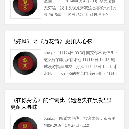
基因！！！ 2014年6月4日 (99)| 今天脸也
无穷黑：我才发现原来我这么喜欢他们的
歌 2015年1月19日 (52)| 北回归线上的
onek：听半天只三峰和世事……
《好风》比《万花筒》更扣人心弦
bbwy： 11月24日 09:30| 契克你不要低头：
这么好的歌 没有评论 11月15日 13:02| 地
球漫游指南2022：好风 11月12日 12:26| 泪
水风干：人声修的有点电流&hellip; 11月5
日 15:13 (1……
《在你身旁》的作词比《她迷失在黑夜里》
更耐人寻味
Sanki1：民谣太单薄，摇滚太燥，布衣刚
刚好 2016年5月27日 (122)|