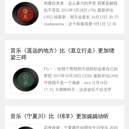
肉毒症患者：这么暴力的声音 我要是她我
也不答应 2015年3月24日 (70)| 最新评论
(105) 炫新新：明天会更长 10月12日 20:37|
readapoemw：这个前奏我爱 9月1日 12:30
(1)| 干……
音乐《遥远的地方》比《直立行走》更加绕
梁三晖
Fly丶：给我个赞我明天就辞职追逐自己的
梦想 2015年10月28日 (328)| 最新评论(209)
可惜我不是一个画家：nice 11月16日
17:35| 大黄蜂阿天：这是诞生于自戈壁
滩，唱着歌唾沫星……
音乐《宁夏川》比《绵羊》更加娓娓动听
武侠崔健：宁夏建区60周年生日快乐 2018