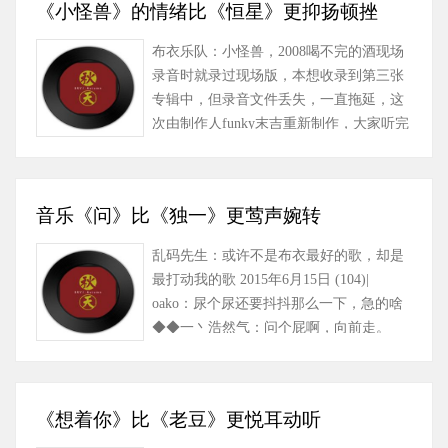
《小怪兽》的情绪比《恒星》更抑扬顿挫
布衣乐队：小怪兽，2008喝不完的酒现场
录音时就录过现场版，本想收录到第三张
专辑中，但录音文件丢失，一直拖延，这
次由制作人funky末吉重新制作，大家听完
小样觉的很有放克的感觉，因该有……
音乐《问》比《独一》更莺声婉转
乱码先生：或许不是布衣最好的歌，却是
最打动我的歌 2015年6月15日 (104)|
oako：尿个尿还要抖抖那么一下，急的啥
◆◆一丶浩然气：问个屁啊，向前走。
2015年5月10日 (59)| 最新评……
《想着你》比《老豆》更悦耳动听