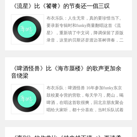
《流星》比《饕餮》的节奏还一倡三叹
布衣乐队：人生无常，真的要珍惜当下。
要录新专辑时和funky商量翻唱这首《流
星》，重新填了中文词，降调保留了原版
录音，这里的贝斯还是渡边英树弹奏，二
胡响起，让我们再回开心玩音乐的……
《啤酒怪兽》比《海市蜃楼》的歌声更加余
音绕梁
布衣乐队：啤酒怪兽 16年参加funky东京
鼓校夏令营的营歌，每天学习，爬山，喝
啤酒，在唱这首歌很爽，回北京朋友聚会
唱给大家听，都十分喜欢，当时乐队试着
编曲不是很有感觉，18年新专辑重新
请……