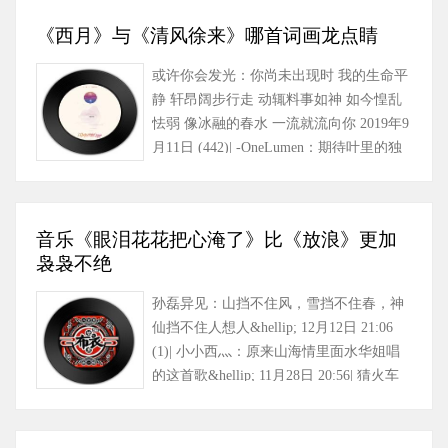
《西月》与《清风徐来》哪首词画龙点睛
或许你会发光：你尚未出现时 我的生命平
静 轩昂阔步行走 动辄料事如神 如今惶乱
怯弱 像冰融的春水 一流就流向你 2019年9
月11日 (442)| -OneLumen：期待叶里的独
唱版本能等到……
音乐《眼泪花花把心淹了》比《放浪》更加
袅袅不绝
孙磊异见：山挡不住风，雪挡不住春，神
仙挡不住人想人&hellip; 12月12日 21:06
(1)| 小小西灬：原来山海情里面水华姐唱
的这首歌&hellip; 11月28日 20:56| 猜火车
MU：好听 布衣好样……