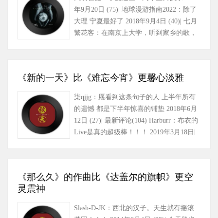
年9月20日 (75)| 地球漫游指南2022：除了
大理 宁夏最好了 2018年9月4日 (40)| 七月
繁花客：在南京上大学，听到家乡的歌，
泪水止不住落下，祝……
《新的一天》比《难忘今宵》更馨心淡雅
柒qjjg：愿看到这条句子的人 上半年所有
的遗憾 都是下半年惊喜的铺垫 2018年6月
12日 (27)| 最新评论(104) Harburr：布衣的
Live是真的超级棒！！！ 2019年3月18日|
海盗电台-：大张……
《那么久》的作曲比《达盖尔的旗帜》更空
灵震神
Slash-D-JK：西北的汉子。天生就有摇滚