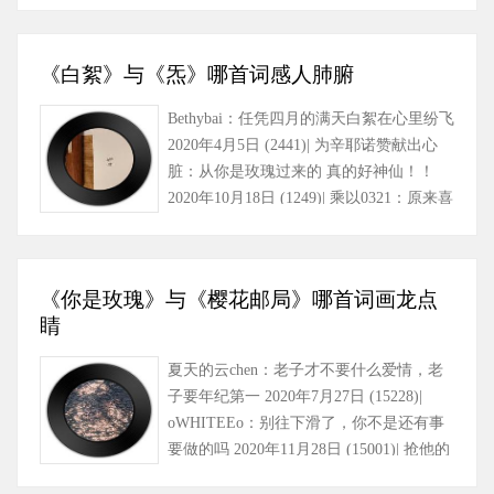
《白絮》与《炁》哪首词感人肺腑
Bethybai：任凭四月的满天白絮在心里纷飞
2020年4月5日 (2441)| 为辛耶诺赞献出心
脏：从你是玫瑰过来的 真的好神仙！！
2020年10月18日 (1249)| 乘以0321：原来喜
欢过的人，再见还是……
《你是玫瑰》与《樱花邮局》哪首词画龙点
睛
夏天的云chen：老子才不要什么爱情，老
子要年纪第一 2020年7月27日 (15228)|
oWHITEEo：别往下滑了，你不是还有事
要做的吗 2020年11月28日 (15001)| 抢他的
小熊：“一定要学好……