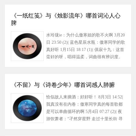
《一纸红笺》与《烛影流年》哪首词沁人心
脾
水玲珑ie：为什么傲寒姐的歌不火啊 3月20
日 23:50 (2)| 蓝色星辰水瓶：傲寒同学的歌
真好听 1月15日 18:17 (1)| 俱寂十九：这首
蛮好的呀，唱得温柔，词曲很有辨识度。
最前面几句词的……
《不留》与《诗卷少年》哪首词感人肺腑
恰似故人来摘酒：好好听！ 8月3日 14:52|
我真没有在内卷：傲寒同学真的每首歌都
是可以单曲循环的啊 5月4日 07:27 (2)| 夜
游饮萧者：“孑然穿星野 走过十里长街 寻
个最多情……