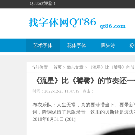
QT86欢迎您！
艺术字体
花体字体
藏头诗
称
当前位置：
首页
>
励志文章
> 《流星》比《饕餮》的
《流星》比《饕餮》的节奏还一
时间：2022-12-23 11:47:19
点击：
布衣乐队：人生无常，真的要珍惜当下。要录新专
词，降调保留了原版录音，这里的贝斯还是渡边
2018年8月31日 (201)|