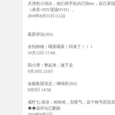
天津的小演出，他们用手机自己拍mv，自己录
（录音+DIY现场DVD）。
2018年8月31日 (112)|
最新评论(365)
永恒静物：哦莫哦莫！回来了！！！
10月12日 17:44|
陌小潸：整起来，做下去
9月16日 23:07|
金融集团张总：继续听2022
9月9日 14:56|
咸柠七-加冰：哈哈哈，别客气，这个称号您实
◆◆该评论已删除
2019年9月3日|