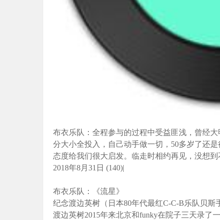
布衣乐队：全程参与的过程中受益匪浅，曾经大
分大小全投入，自己动手做一切，50多岁了还
态度给我们很大启发。临走时相约再见，没想到
2018年8月31日 (140)|
布衣乐队：《流星》
纪念渡边英树（日本80年代最红C-C-B乐队贝斯
渡边英树2015年来北京和funky在院子三天