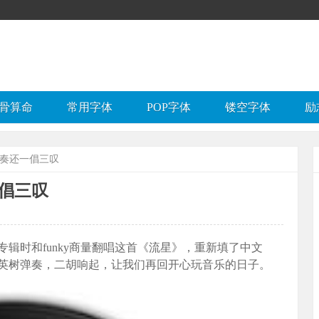
骨算命
常用字体
POP字体
镂空字体
励
节奏还一倡三叹
倡三叹
辑时和funky商量翻唱这首《流星》，重新填了中文
英树弹奏，二胡响起，让我们再回开心玩音乐的日子。