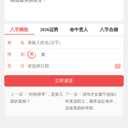
蛹成蝶美丽蜕变！
八字精批
2026运势
命中贵人
八字合婚
姓 名
性 别
男
女
生 日
上一篇：
下一篇：
“对狗弹琴”，是第几
清华才女颜宁连续3
级的孤独？
年落选院士，最终远赴海外，
花落美国科学院