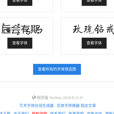
查看字体
查看字体
查看字体
查看字体
查看所有的字体预览图
网页版 VerSion 2018.8.11.f1
艺术字体在线生成器
.
花体字转换器
励志文章
体下载
.
关于我们
.
版权说明
.
联系我们
.
免责声明
.
宣传合作
.
更新