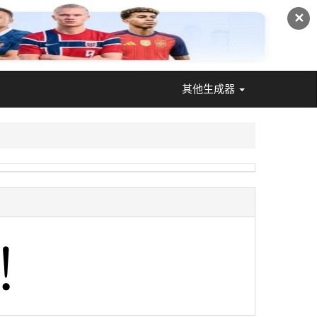
✕
其他生成器