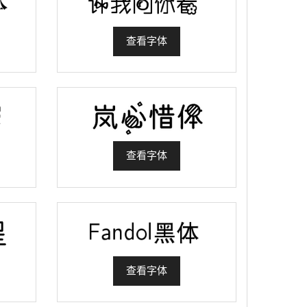
查看字体
查看字体
查看字体