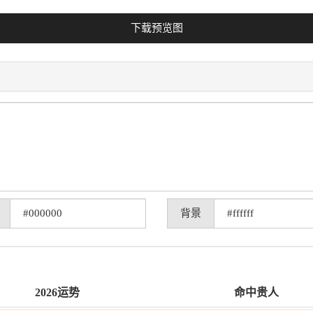
下载预览图
背景
2026运势
命中贵人