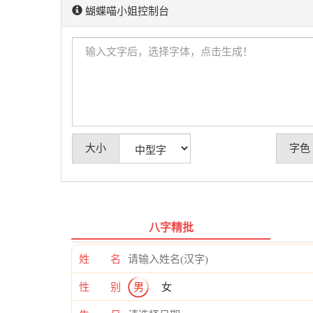
蝴蝶喵小姐控制台
大小
字色
八字精批
姓 名
性 别
男
女