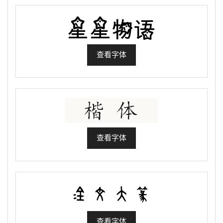
查看字体
查看字体
查看字体