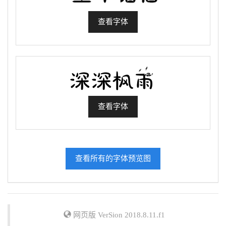
查看字体
查看字体
查看所有的字体预览图
网页版 VerSion 2018.8.11.f1