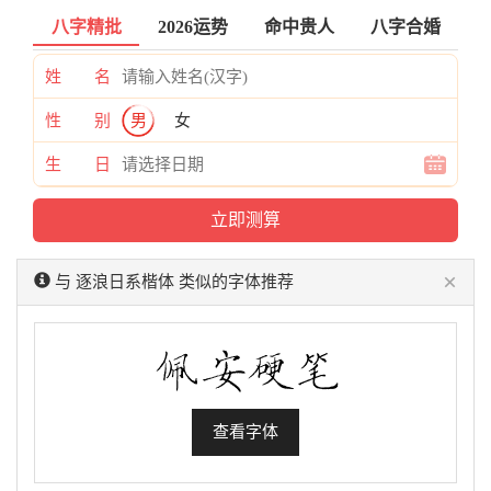
八字精批
2026运势
命中贵人
八字合婚
姓 名
性 别
男
女
生 日
×
与 逐浪日系楷体 类似的字体推荐
查看字体