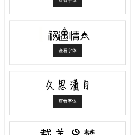
查看字体
查看字体
查看字体