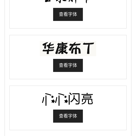
查看字体
查看字体
查看字体