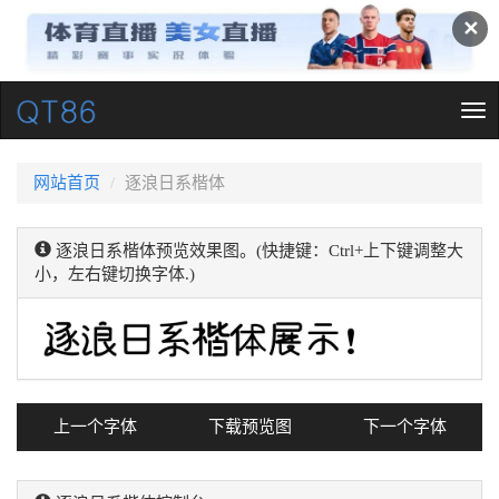
✕
Tog
nav
网站首页
逐浪日系楷体
逐浪日系楷体预览效果图。(快捷键：Ctrl+上下键调整大
小，左右键切换字体.)
上一个字体
下载预览图
下一个字体