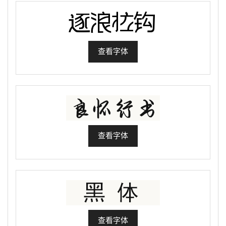
查看字体
查看字体
查看字体