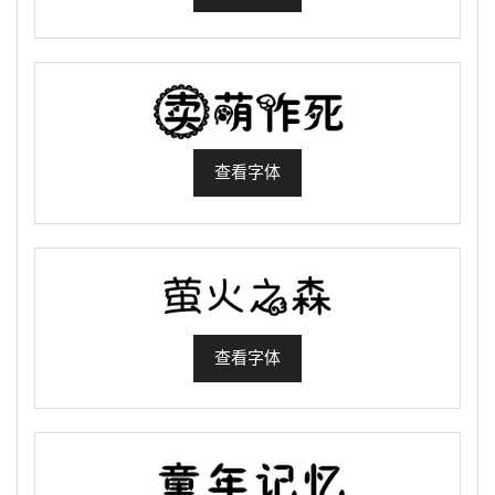
查看字体
查看字体