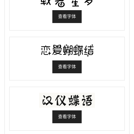
查看字体
查看字体
查看字体