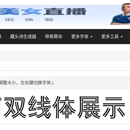
章
藏头诗生成器
称骨算命
更多字体
更多工具
调整大小，左右键切换字体.)