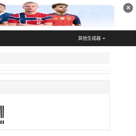
✕
其他生成器