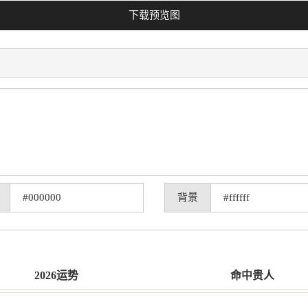
下载预览图
背景
2026运势
命中贵人