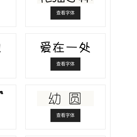
查看字体
查看字体
查看字体