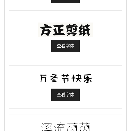
查看字体
查看字体