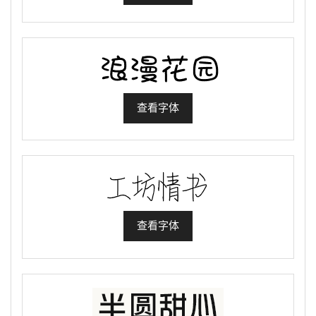
查看字体
查看字体